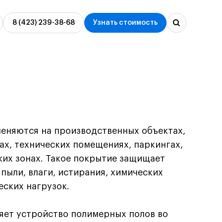
8 (423) 239-38-68
Узнать стоимость
аний
Производство
металлоконструкций
ное
Проектирование
металлоконструкций
Монтаж металлоконструкций под
еняются на производственных объектах,
ключ
жах, технических помещениях, паркингах,
ких зонах. Такое покрытие защищает
пыли, влаги, истирания, химических
еских нагрузок.
яет устройство полимерных полов во