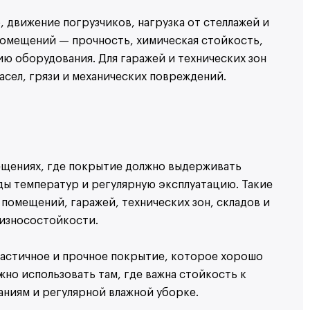
 движение погрузчиков, нагрузка от стеллажей и
помещений — прочность, химическая стойкость,
ить консультацию
Оформить заказ
Оформить заказ
ию оборудования. Для гаражей и технических зон
с
политикой конфиденциальности
асел, грязи и механических повреждений.
Я согласен на обработку
Я согласен на обработку
персональных данных
персональных данных
ещениях, где покрытие должно выдерживать
ды температур и регулярную эксплуатацию. Такие
помещений, гаражей, технических зон, складов и
 износостойкости.
ластичное и прочное покрытие, которое хорошо
но использовать там, где важна стойкость к
аниям и регулярной влажной уборке.