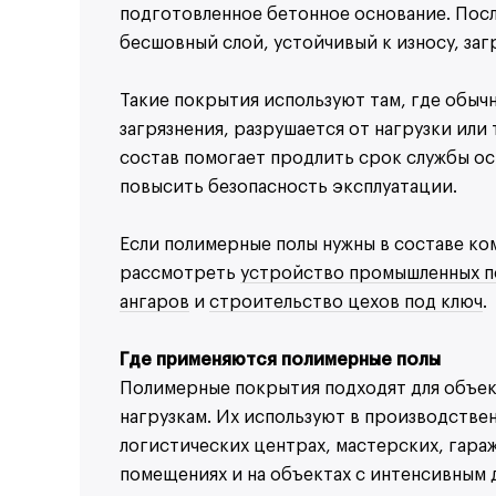
подготовленное бетонное основание. Пос
бесшовный слой, устойчивый к износу, заг
Такие покрытия используют там, где обыч
загрязнения, разрушается от нагрузки ил
состав помогает продлить срок службы о
повысить безопасность эксплуатации.
Если полимерные полы нужны в составе ко
рассмотреть
устройство промышленных п
ангаров
и
строительство цехов под ключ
.
Где применяются полимерные полы
Узнат
Полимерные покрытия подходят для объек
нагрузкам. Их используют в производстве
Ваше имя
логистических центрах, мастерских, гараж
Ваш вопрос
помещениях и на объектах с интенсивным 