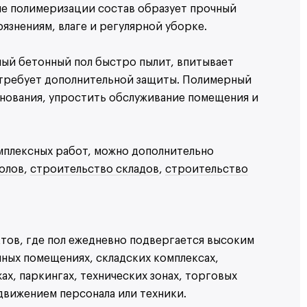
ле полимеризации состав образует прочный
рязнениям, влаге и регулярной уборке.
ный бетонный пол быстро пылит, впитывает
и требует дополнительной защиты. Полимерный
снования, упростить обслуживание помещения и
мплексных работ, можно дополнительно
олов
,
строительство складов
,
строительство
Заполните форму
Заполните форму
ь стоимость
тов, где пол ежедневно подвергается высоким
нных помещениях, складских комплексах,
Ваше имя
Ваше имя
Телефон
ах, паркингах, технических зонах, торговых
движением персонала или техники.
Телефон
Телефон