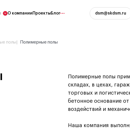
и
О компании
Проекты
Блог
dsm@skdsm.ru
роительные работы
Проектирование зд
ые полы
Полимерные полы
 работы
Архитектурно-строитель
проектирование зданий и
ьство фундамента
сооружений
е каркаса здания
Инженерные изыскания
ы
Полимерные полы прим
щие конструкции
складах, в цехах, гара
 еще
торговых и логистичес
бетонное основание от 
воздействий и механич
Наша компания выполн