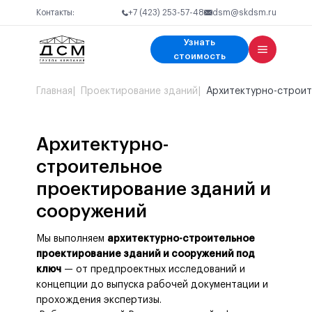
Контакты:
+7 (423) 253-57-48
dsm@skdsm.ru
Узнать
Узнать стоимость
Заполните форму
Заполните форму
стоимость
Ваше имя
Ваше имя
Ваше имя
Главная
Проектирование зданий
Архитектурно-строит
Телефон
Телефон
Телефон
Ваш вопрос
Архитектурно-
строительное
Оформить заказ
Оформить заказ
проектирование зданий и
Получить консультацию
сооружений
Я согласен на обработку
Я согласен на обработку
персональных данных
персональных данных
Я соглашаюсь с
политикой конфиденциальности
Мы выполняем
архитектурно-строительное
проектирование зданий и сооружений под
ключ
— от предпроектных исследований и
концепции до выпуска рабочей документации и
прохождения экспертизы.