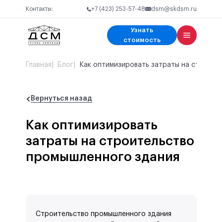
Контакты:
+7 (423) 253-57-48
dsm@skdsm.ru
Узнать
Узнать стоимость
стоимость
Ваше имя
Главная
Блог
Как оптимизировать затраты на строите
Телефон
Ваш вопрос
Вернуться назад
Как оптимизировать
Получить консультацию
затраты на строительство
промышленного здания
Я соглашаюсь с
политикой конфиденциальности
Строительство промышленного здания