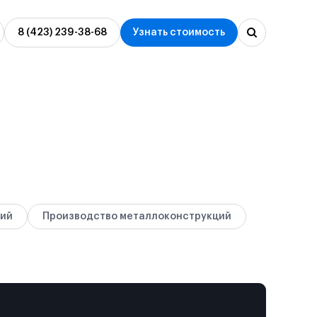
8 (423) 239-38-68
Узнать стоимость
аний
Производство
металлоконструкций
ное
Проектирование
металлоконструкций
Монтаж металлоконструкций под
ключ
ний
Производство металлоконструкций