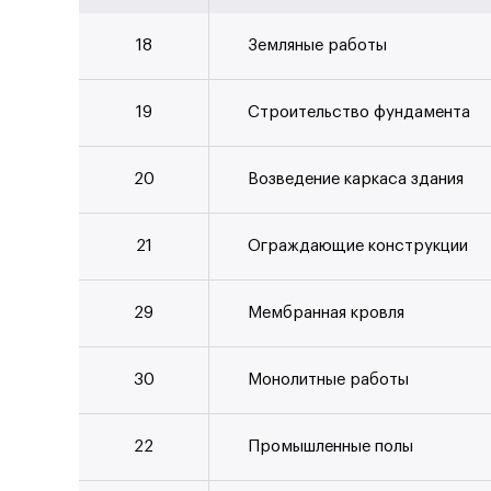
18
Земляные работы
Строительство из сэндвич-
19
Строительство фундамента
панелей
Монтаж из сэндвич-панелей
20
Возведение каркаса здания
Монтаж кровельных сэндвич
панелей
21
Ограждающие конструкции
Монтаж стеновых сэндвич панелей
29
Мембранная кровля
30
Монолитные работы
22
Промышленные полы