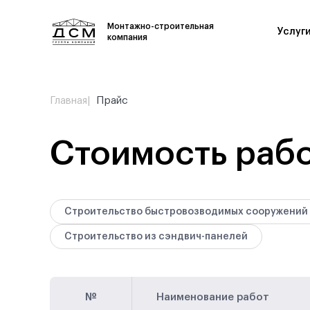
Монтажно-строительная
Услуг
компания
Строительство
Общест
Главная
Прайс
быстровозводимых
Земляные
сооружений
Строител
Стоимость раб
Строительство цеха под ключ
Возведени
Строительство ангаров
Ограждаю
Промышленное строительство
Показать
Строительство быстровозводимых сооружений
заводов
Строительство
Строительство из сэндвич-панелей
быстровозводимых офисных
зданий
Показать еще
№
Наименование работ