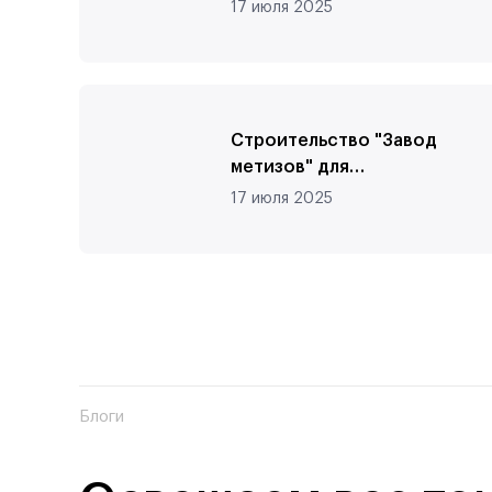
17 июля 2025
Ваше имя
Ваш вопрос
Строительство "Завод
Получ
метизов" для
Примстроитель
17 июля 2025
Я соглашаюсь 
п.Заводской
Блоги