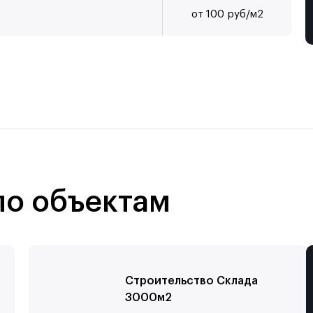
от
100
руб/м2
по объектам
Строительство Склада
ь стоимость
3000м2