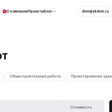
и
О компании
Проекты
Блог
dsm@skdsm.ru
роительные работы
Проектирование зд
 работы
Архитектурно-строитель
проектирование зданий и
ьство фундамента
от
сооружений
е каркаса здания
Инженерные изыскания
щие конструкции
 еще
Общестроительные работы
Проектирование зда
Стоимость