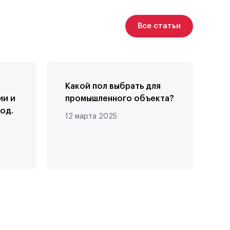
Все статьи
Какой пол выбрать для
К
ии и
промышленного объекта?
з
од.
с
12 марта 2025
п
12