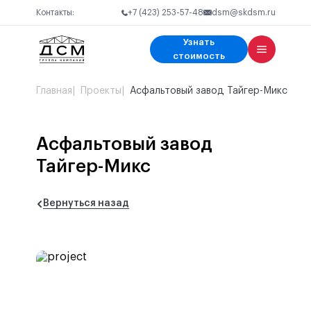
Контакты:
+7 (423) 253-57-48
dsm@skdsm.ru
Узнать
Узнать стоимость
Связаться с нами
стоимость
Имя
Ваше имя
Главная
Проекты
Асфальтовый завод Тайгер-Микс
Телефон
Телефон
Ваш вопрос
Асфальтовый завод
Тайгер-Микс
Спасибо за заявку!
Заказать проект
Получить консультацию
Мы вам перезвоним в ближайшее рабочее время
Вернуться назад
На главную
Я соглашаюсь с
Я соглашаюсь с
политикой конфиденциальности
политикой конфиденциальности